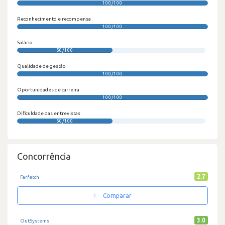
100/100
Reconhecimento e recompensa
100/100
Salário
50/100
Qualidade de gestão
100/100
Oportunidades de carreira
100/100
Dificuldade das entrevistas
50/100
Concorrência
2.7
Farfetch
Comparar
3.0
OutSystems