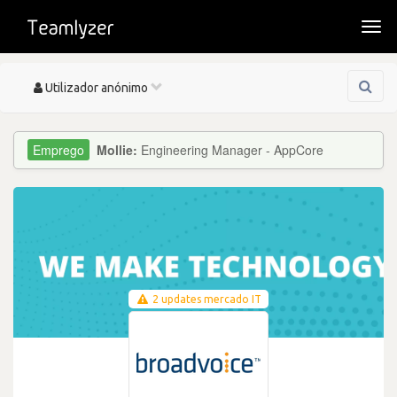
Togg
navi
Toggle
Utilizador anónimo
navigation
Mollie:
Engineering Manager - AppCore
2 updates mercado IT