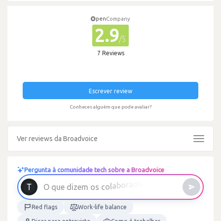
pen
Company
2.9
/5
7 Reviews
Escrever review
Conheces alguém que pode avaliar?
Ver reviews da Broadvoice
Toggle
navigat
Pergunta à comunidade tech sobre a Broadvoice
Red flags
Work-life balance