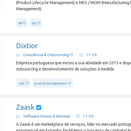
(Product Lifecycle Management) e MES / MOM (Manufacturing 
Management).
c#
sql
Dixtior
Consultoria & Outsourcing IT
·
11-50
Empresa portuguesa que iniciou a sua atividade em 2013 e dispon
outsourcing e desenvolvimento de soluções à medida.
.net
project-management
Zaask
Software House & Internet
·
11-50
A Zaask é um marketplace de serviços, líder no mercado portu
exponencial em Espanha. Facilitamos o processo de contratação