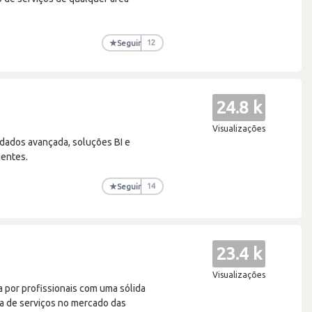
★
Seguir
12
24.8 k
Visualizações
 dados avançada, soluções BI e
ientes.
★
Seguir
14
23.4 k
Visualizações
por profissionais com uma sólida
ma de serviços no mercado das