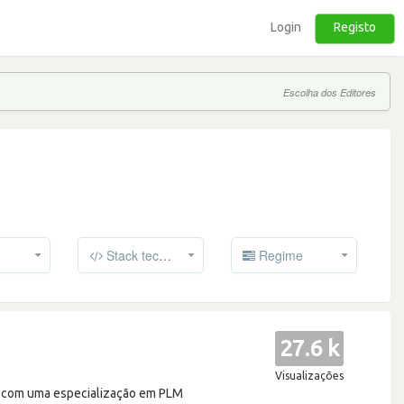
Login
Registo
Escolha dos Editores
Stack tecnológico
Regime
27.6 k
Visualizações
, com uma especialização em PLM