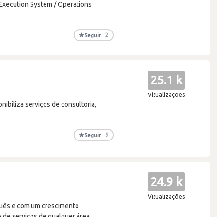
Execution System / Operations
★
Seguir
2
25.1 k
Visualizações
ibiliza serviços de consultoria,
★
Seguir
9
24.9 k
Visualizações
guês e com um crescimento
 de serviços de qualquer área