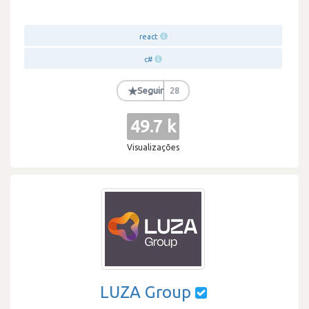
react
c#
★
Seguir
28
49.7 k
Visualizações
LUZA Group