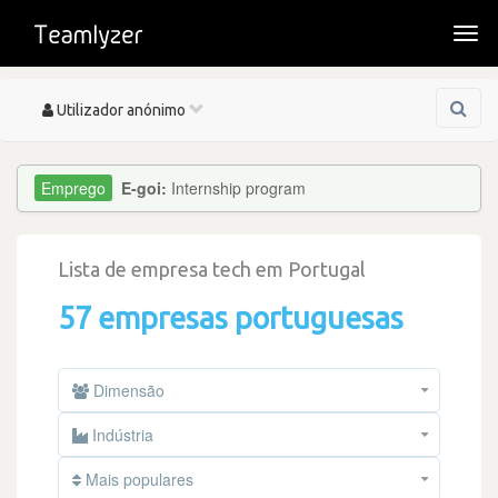
Togg
navi
Toggle
Utilizador anónimo
navigation
E-goi:
Internship program
Lista de empresa tech em Portugal
57 empresas portuguesas
Dimensão
Indústria
Mais populares