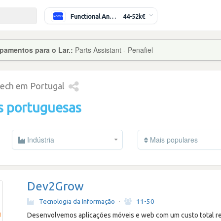
Functional Analyst (Banking)
44-52k€
pamentos para o Lar.:
Parts Assistant - Penafiel
tech em Portugal
s portuguesas
Indústria
Mais populares
Dev2Grow
Tecnologia da Informação
·
11-50
Desenvolvemos aplicações móveis e web com um custo total r