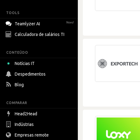
TOOLS
Novo!
Teamlyzer AI
Calculadora de salários TI
CONTEÚDO
Notícias IT
Despedimentos
Blog
COMPARAR
Head2Head
Indústrias
Empresas remote