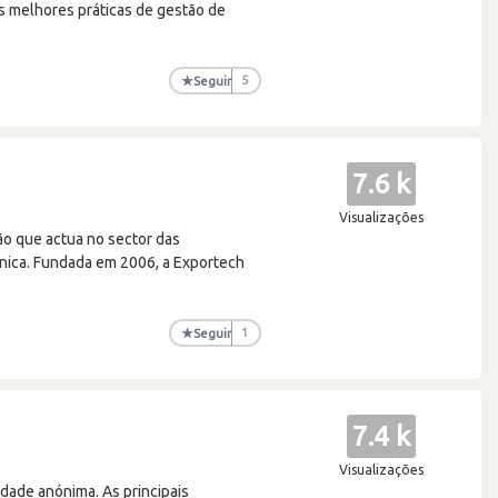
as melhores práticas de gestão de
★
Seguir
5
7.6 k
Visualizações
o que actua no sector das
nica. Fundada em 2006, a Exportech
★
Seguir
1
7.4 k
Visualizações
dade anónima. As principais