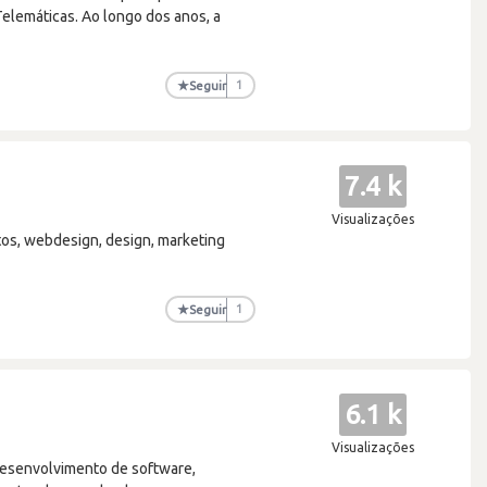
elemáticas. Ao longo dos anos, a
★
Seguir
1
7.4 k
Visualizações
tos, webdesign, design, marketing
★
Seguir
1
6.1 k
Visualizações
desenvolvimento de software,