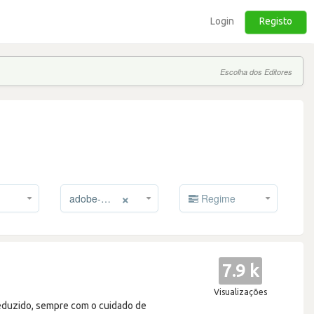
Login
Registo
Escolha dos Editores
×
adobe-creative-cloud
Regime
7.9 k
Visualizações
eduzido, sempre com o cuidado de