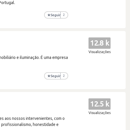
Portugal.
★
Seguir
2
12.8 k
Visualizações
obiliário e iluminação. É uma empresa
★
Seguir
2
12.5 k
Visualizações
s aos nossos intervenientes, com o
 profissionalismo, honestidade e