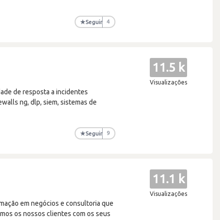
★
Seguir
4
11.5 k
Visualizações
ade de resposta a incidentes
ewalls ng, dlp, siem, sistemas de
★
Seguir
9
11.1 k
Visualizações
rmação em negócios e consultoria que
mos os nossos clientes com os seus