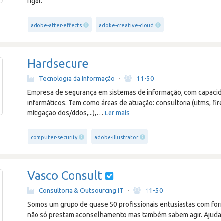
rigor.
adobe-after-effects
adobe-creative-cloud
Hardsecure
Tecnologia da Informação
·
11-50
Empresa de segurança em sistemas de informação, com capacid
informáticos. Tem como áreas de atuação: consultoria (utms, fir
mitigação dos/ddos,...),
…
Ler mais
computer-security
adobe-illustrator
Vasco Consult
Consultoria & Outsourcing IT
·
11-50
Somos um grupo de quase 50 profissionais entusiastas com fo
não só prestam aconselhamento mas também sabem agir. Ajuda