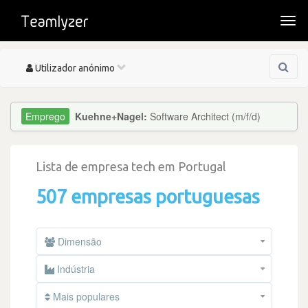
Togg
navi
Toggle
Utilizador anónimo
navigation
Kuehne+Nagel:
Software Architect (m/f/d)
Lista de empresa tech em Portugal
507 empresas portuguesas
Dimensão
Indústria
Mais populares