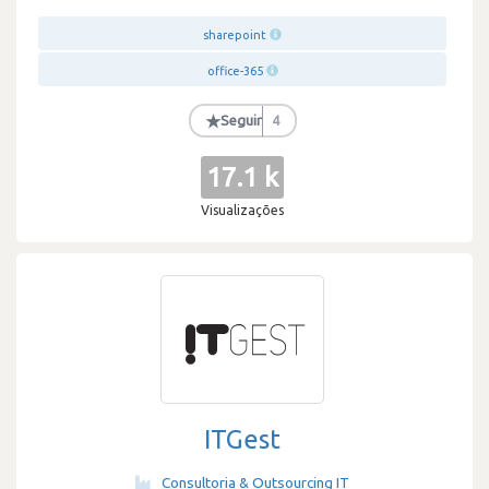
sharepoint
office-365
★
Seguir
4
17.1 k
Visualizações
ITGest
Consultoria & Outsourcing IT