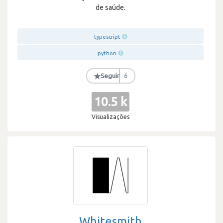
de saúde.
typescript
python
★
Seguir
6
10.5 k
Visualizações
Whitesmith