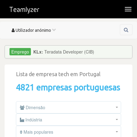
Togg
navi
Toggle
Utilizador anónimo
navigation
KLx:
Teradata Developer (CIB)
Lista de empresa tech em Portugal
4821 empresas portuguesas
Dimensão
Indústria
Mais populares