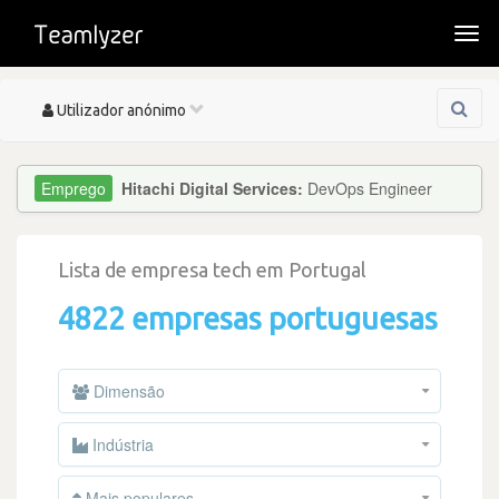
Togg
navi
Toggle
Utilizador anónimo
navigation
Hitachi Digital Services:
DevOps Engineer
Lista de empresa tech em Portugal
4822 empresas portuguesas
Dimensão
Indústria
Mais populares