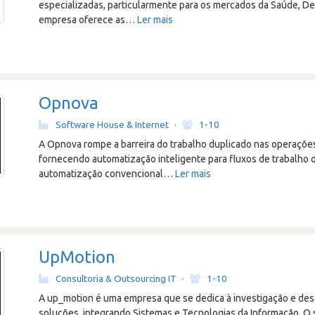
especializadas, particularmente para os mercados da Saúde, De
empresa oferece as
…
Ler mais
Opnova
Software House & Internet
·
1-10
A Opnova rompe a barreira do trabalho duplicado nas operações
fornecendo automatização inteligente para fluxos de trabalho
automatização convencional
…
Ler mais
UpMotion
Consultoria & Outsourcing IT
·
1-10
A up_motion é uma empresa que se dedica à investigação e de
soluções, integrando Sistemas e Tecnologias da Informação. O 