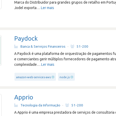
Marca do Distribuidor para grandes grupos de retalho em Portug
Jodel exporta
…
Ler mais
Paydock
Banca & Serviços Financeiros
·
51-200
A Paydock é uma plataforma de orquestração de pagamentos f
e comerciantes gerir múltiplos fornecedores de pagamento atra
complexidade
…
Ler mais
amazon-web-services-aws
node.js
Apprio
Tecnologia da Informação
·
51-200
A Apprio é uma empresa prestadora de serviços de consultoria