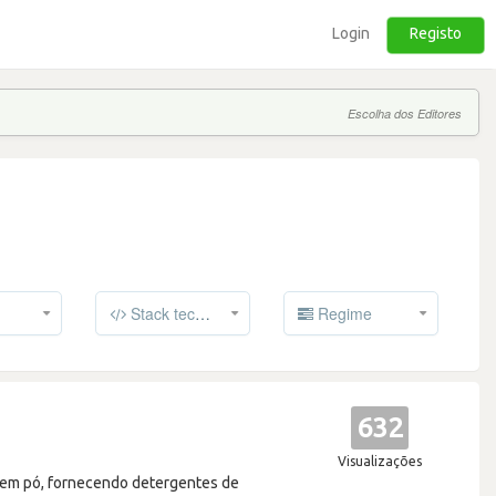
Login
Registo
Escolha dos Editores
Stack tecnológico
Regime
632
Visualizações
e em pó, fornecendo detergentes de