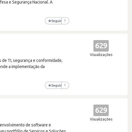
fesa e Segurança Nacional. A
★
Seguir
1
629
Visualizações
 de TI, segurança e conformidade,
 onde a implementação da
★
Seguir
1
629
Visualizações
senvolvimento de software e
seu portfólio de Serviços e Soluções