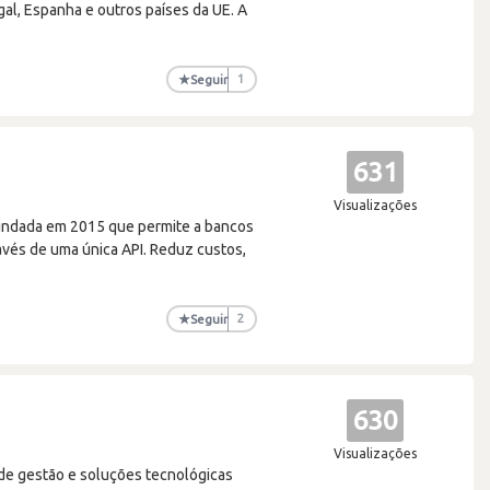
al, Espanha e outros países da UE. A
★
Seguir
1
631
Visualizações
undada em 2015 que permite a bancos
vés de uma única API. Reduz custos,
★
Seguir
2
630
Visualizações
 de gestão e soluções tecnológicas