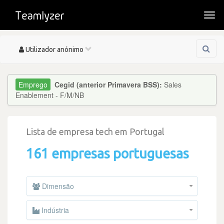
Togg
navi
Toggle
Utilizador anónimo
navigation
Cegid (anterior Primavera BSS):
Sales
Enablement - F/M/NB
Lista de empresa tech em Portugal
161 empresas portuguesas
Dimensão
Indústria