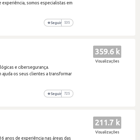
e experiência, somos especialistas em
★
Seguir
535
359.6 k
Visualizações
ológicas e cibersegurança.
 ajuda os seus clientes a transformar
★
Seguir
725
211.7 k
Visualizações
16 anos de experiência nas áreas das