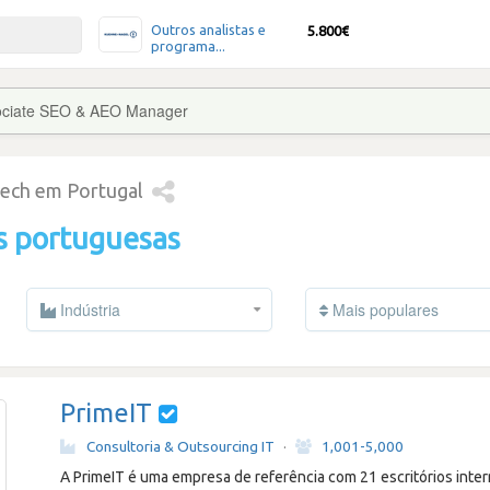
Outros analistas e
5.800€
programa...
ociate SEO & AEO Manager
tech em Portugal
s portuguesas
Indústria
Mais populares
PrimeIT
Consultoria & Outsourcing IT
·
1,001-5,000
A PrimeIT é uma empresa de referência com 21 escritórios inter