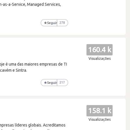
m-as-a-Service, Managed Services,
★
Seguir
278
160.4 k
Visualizações
je é uma das maiores empresas de TI
cavém e Sintra.
★
Seguir
217
158.1 k
Visualizações
presas líderes globais. Acreditamos