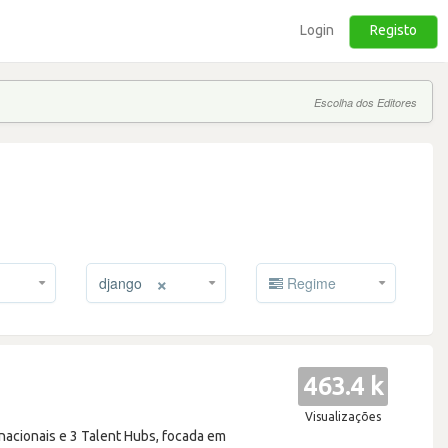
Login
Registo
Escolha dos Editores
×
django
Regime
463.4 k
Visualizações
nacionais e 3 Talent Hubs, focada em