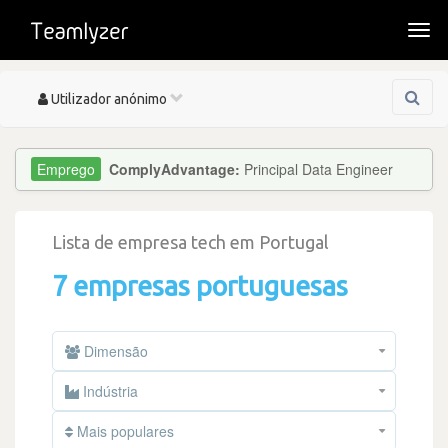
Togg
navi
Toggle
Utilizador anónimo
navigation
ComplyAdvantage:
Principal Data Engineer
Lista de empresa tech em Portugal
7 empresas portuguesas
Dimensão
Indústria
Mais populares