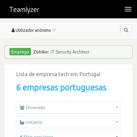
Togg
navi
Toggle
Utilizador anónimo
navigation
Zühlke:
IT Security Architect
Lista de empresa tech em Portugal
6 empresas portuguesas
Dimensão
Indústria
Mais populares