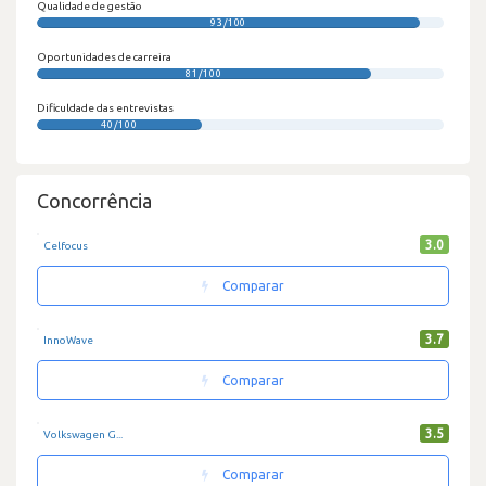
Qualidade de gestão
93/100
Oportunidades de carreira
81/100
Dificuldade das entrevistas
40/100
Concorrência
3.0
Celfocus
Comparar
3.7
InnoWave
Comparar
3.5
Volkswagen G...
Comparar