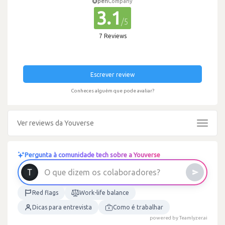
pen
Company
3.1
/5
7 Reviews
Escrever review
Conheces alguém que pode avaliar?
Ver reviews da Youverse
Toggle
navigat
Pergunta à comunidade tech sobre a Youverse
O
q
u
e
d
i
z
e
m
o
s
c
o
l
a
b
o
r
a
d
o
r
e
s
?
Red flags
Work-life balance
Dicas para entrevista
Como é trabalhar
powered by Teamlyzer.ai