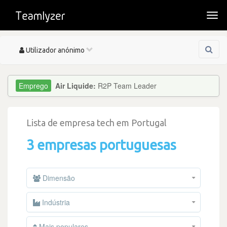
Togg
navi
Toggle
Utilizador anónimo
navigation
Air Liquide:
R2P Team Leader
Lista de empresa tech em Portugal
3 empresas portuguesas
Dimensão
Indústria
Mais populares