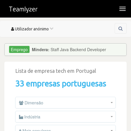
Togg
navi
Toggle
Utilizador anónimo
navigation
Mindera:
Staff Java Backend Developer
Lista de empresa tech em Portugal
33 empresas portuguesas
Dimensão
Indústria
Mais populares