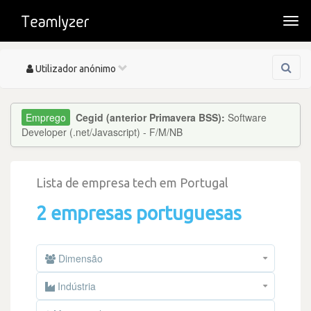
Togg
navi
Toggle
Utilizador anónimo
navigation
Cegid (anterior Primavera BSS):
Software
Developer (.net/Javascript) - F/M/NB
Lista de empresa tech em Portugal
2 empresas portuguesas
Dimensão
Indústria