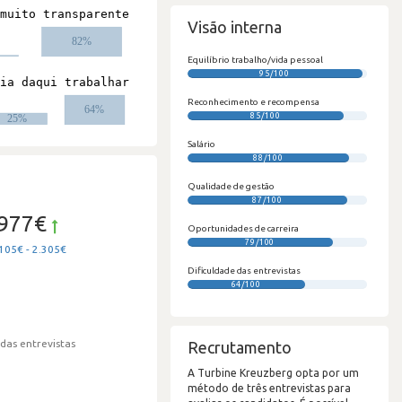
#
Visão interna
Equilíbrio trabalho/vida pessoal
95/100
#
Reconhecimento e recompensa
85/100
Salário
88/100
Qualidade de gestão
87/100
.977€
Oportunidades de carreira
79/100
105€ - 2.305€
Dificuldade das entrevistas
64/100
 das entrevistas
Recrutamento
A Turbine Kreuzberg opta por um
método de três entrevistas para