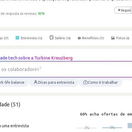
★
Seguir
 de resposta às reviews:
83
%
go
Entrevista
Salário
Benefícios
Fotos
(27)
(12)
(16)
(17)
(6)
ade tech sobre a Turbine Kreuzberg
k-life balance
Dicas para entrevista
Como é trabalhar
dade (51)
a uma entrevista