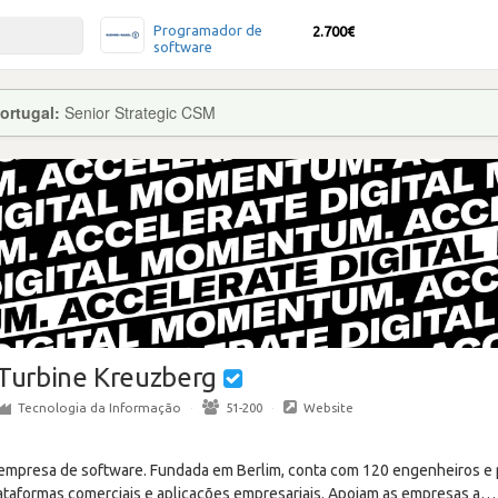
Programador de
2.700€
software
ortugal:
Senior Strategic CSM
Turbine Kreuzberg
Tecnologia da Informação
·
51-200
·
Website
empresa de software. Fundada em Berlim, conta com 120 engenheiros e p
aformas comerciais e aplicações empresariais. Apoiam as empresas a