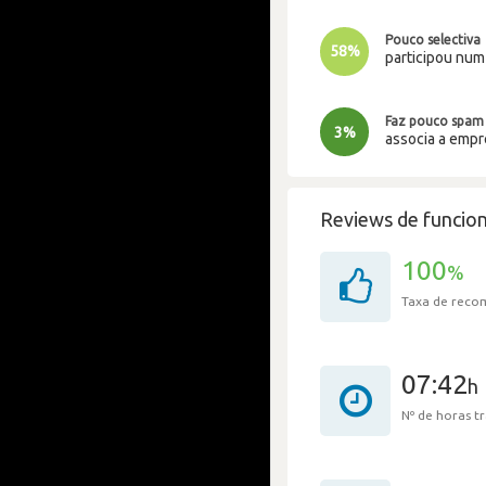
Pouco selectiva
58%
participou nu
Faz pouco spam
3%
associa a emp
Reviews de funcion
100
%
Taxa de rec
07:42
h
Nº de horas 