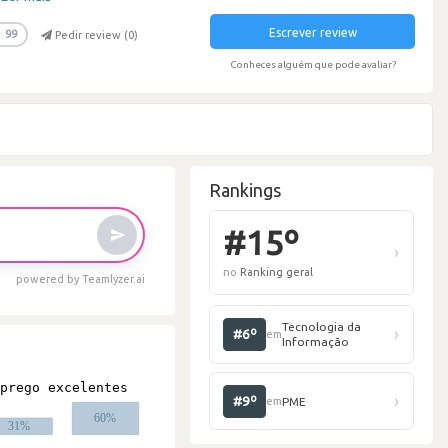
Escrever review
99
Pedir review (
0
)
Conheces alguém que pode avaliar?
Rankings
powered by Teamlyzer.ai
#
no
R