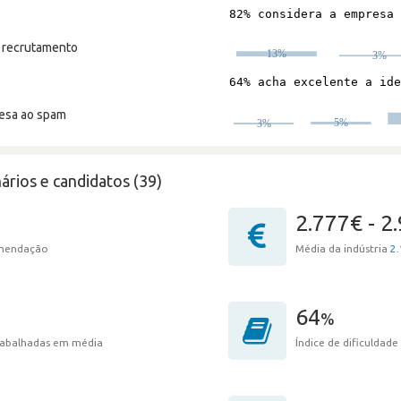
m recrutamento
resa ao spam
ários e candidatos (39)
2.777€ - 2
omendação
Média da indústria
2.
64
%
trabalhadas em média
Índice de dificuldade