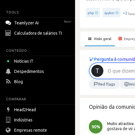
TOOLS
+2
php
spyker
Taxa
Novo!
Teamlyzer AI
Calculadora de salários TI
Visão geral
Empre
CONTEÚDO
Pergunta à comunid
Notícias IT
Despedimentos
Blog
Red flags
Wor
COMPARAR
Opinião da comuni
Head2Head
Indústrias
Muito atractiva
90%
gostava de vir 
Empresas remote