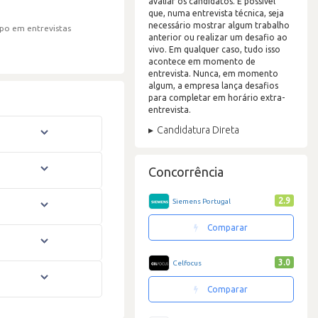
avaliar os candidatos. É possível
que, numa entrevista técnica, seja
necessário mostrar algum trabalho
po em entrevistas
anterior ou realizar um desafio ao
vivo. Em qualquer caso, tudo isso
acontece em momento de
entrevista. Nunca, em momento
algum, a empresa lança desafios
para completar em horário extra-
entrevista.
Candidatura Direta
Concorrência
2.9
Siemens Portugal
Comparar
3.0
Celfocus
Comparar