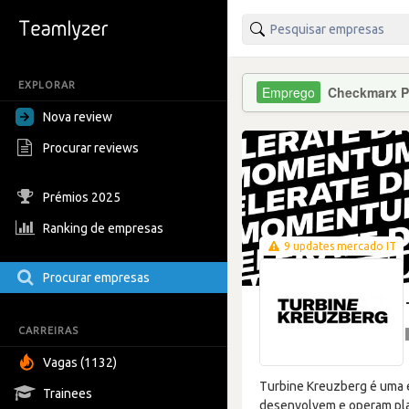
EXPLORAR
Checkmarx P
Nova review
Procurar reviews
Prémios 2025
Ranking de empresas
9 updates mercado IT
Procurar empresas
CARREIRAS
Vagas (1132)
Turbine Kreuzberg é uma 
Trainees
desenvolvem e operam plat