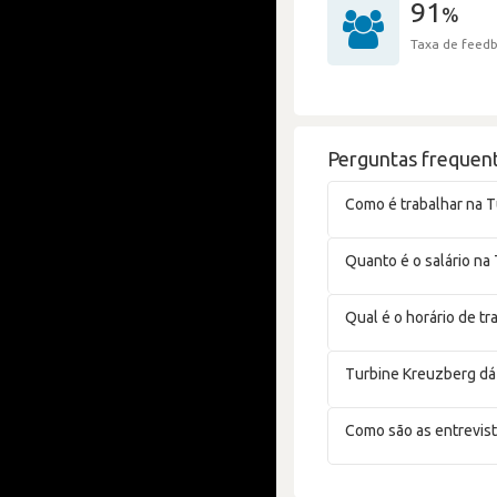
91
%
Taxa de feedb
Perguntas frequen
Como é trabalhar na 
Quanto é o salário na
Qual é o horário de t
Turbine Kreuzberg dá
Como são as entrevis