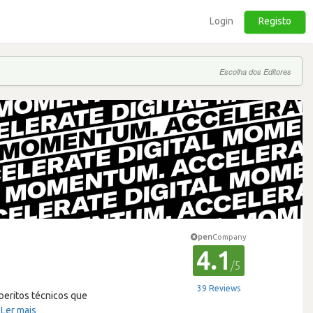
Login
Registo
Escolha dos Editores
pen
Company
4.1
/5
39 Reviews
eritos técnicos que
…
Ler mais