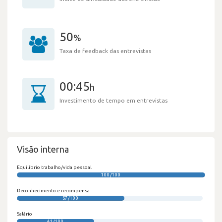
50
%
Taxa de feedback das entrevistas
00:45
h
Investimento de tempo em entrevistas
Visão interna
Equilíbrio trabalho/vida pessoal
100/100
Reconhecimento e recompensa
57/100
Salário
41/100