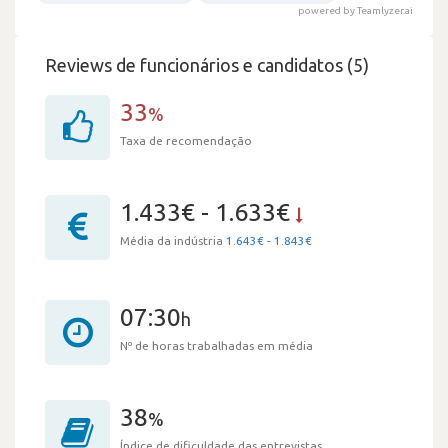
powered by Teamlyzer.ai
Reviews de funcionários e candidatos (5)
33
%
Taxa de recomendação
1.433€ - 1.633€
Média da indústria
1.643€ - 1.843€
07:30
h
Nº de horas trabalhadas em média
38
%
Índice de dificuldade das entrevistas