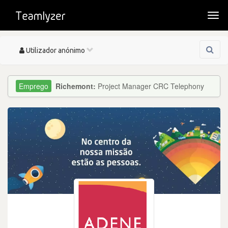
Togg
navi
Toggle
Utilizador anónimo
navigation
Richemont:
Project Manager CRC Telephony