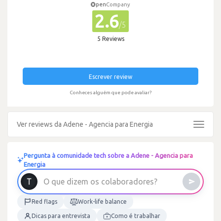
pen
Company
2.6
/5
5 Reviews
Escrever review
Conheces alguém que pode avaliar?
Ver reviews da Adene - Agencia para Energia
Toggle
navigat
Pergunta à comunidade tech sobre a Adene - Agencia para
Energia
O
q
u
e
d
i
z
e
m
o
s
c
o
l
a
b
o
r
a
d
o
r
e
s
?
Red flags
Work-life balance
Dicas para entrevista
Como é trabalhar