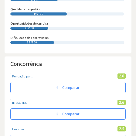
Qualidade de gestão
49/100
Oportunidades de carreira
33/100
Dificuldade das entrevistas
38/100
Concorrência
2.6
Fundação par...
Comparar
2.6
INESC TEC
Comparar
2.5
Hovione