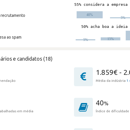
m recrutamento
resa ao spam
ários e candidatos (18)
1.859€ - 2
omendação
Média da indústria
1.
40
%
trabalhadas em média
Índice de dificuldade