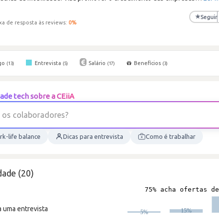
★
Seguir
xa de resposta às reviews:
0
%
go
Entrevista
Salário
Benefícios
(13)
(5)
(17)
(3)
ade tech sobre a CEiiA
o
s
c
o
l
a
b
o
r
a
d
o
r
e
s
?
k-life balance
Dicas para entrevista
Como é trabalhar
dade (20)
a uma entrevista