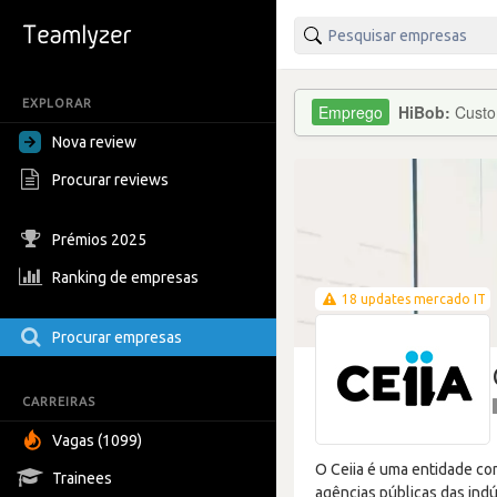
EXPLORAR
HiBob:
Custo
Nova review
Procurar reviews
Prémios 2025
Ranking de empresas
18 updates mercado IT
Procurar empresas
CARREIRAS
Vagas (1099)
O Ceiia é uma entidade co
Trainees
agências públicas das ind