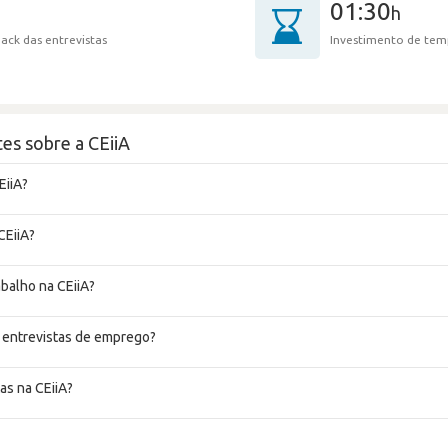
01:30
h
ack das entrevistas
Investimento de tem
es sobre a CEiiA
EiiA?
CEiiA?
abalho na CEiiA?
 entrevistas de emprego?
as na CEiiA?