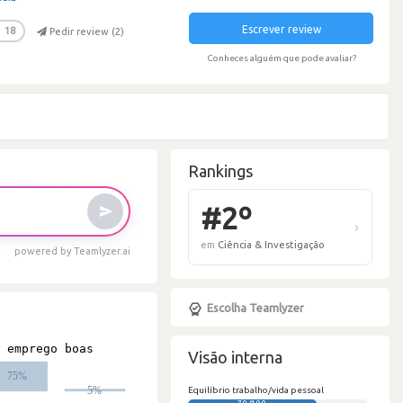
Escrever review
18
Pedir review (
2
)
Conheces alguém que pode avaliar?
Rankings
powered by Teamlyzer.ai
Escolha Teamlyzer
#
Visão interna
em
C
Equilíbrio trabalho/vida pessoal