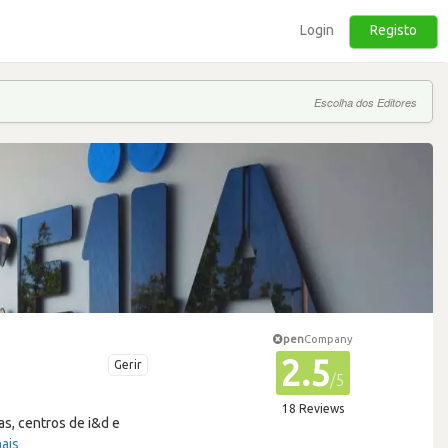
Login
Registo
Escolha dos Editores
pen
Company
2.5
Gerir
/5
18 Reviews
as, centros de i&d e
ais