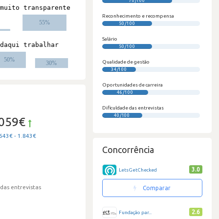
70/100
Reconhecimento e recompensa
50/100
Salário
50/100
Qualidade de gestão
34/100
Oportunidades de carreira
46/100
Dificuldade das entrevistas
40/100
.059€
643€ - 1.843€
Concorrência
3.0
LetsGetChecked
 das entrevistas
Comparar
2.6
Fundação par...