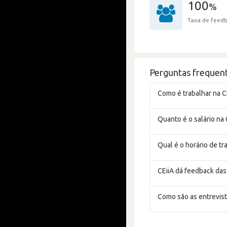
100
%
Taxa de feedb
Perguntas frequent
Como é trabalhar na C
Quanto é o salário na 
Qual é o horário de tr
CEiiA dá feedback das
Como são as entrevist