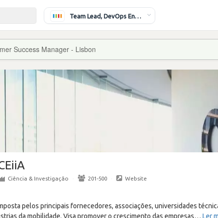
Team Lead, DevOps Engineer
mer Success Manager - Lisbon
CEiiA
Ciência & Investigação
·
201-500
·
Website
mposta pelos principais fornecedores, associações, universidades técnic
ústrias da mobilidade. Visa promover o crescimento das empresas
…
Ler m