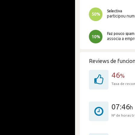
Selectiva
50%
participou nu
Faz pouco spam
10%
associa a emp
Reviews de funcion
46
%
Taxa de rec
07:46
h
Nº de horas 