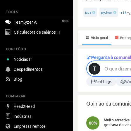
TOOLS
+16
java
python
Ta
Novo!
Teamlyzer AI
Calculadora de salários TI
Visão geral
Empre
CONTEÚDO
Pergunta à comunid
Notícias IT
O
q
u
e
d
i
z
e
m
Despedimentos
Blog
Red flags
Wor
COMPARAR
Opinião da comuni
Head2Head
Indústrias
Muito atractiva
80%
gostava de vir 
Empresas remote