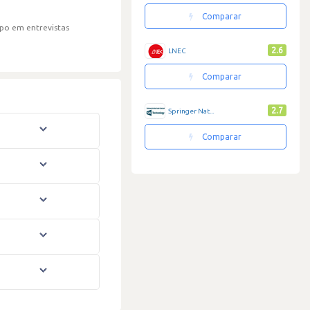
Comparar
po em entrevistas
2.6
LNEC
Comparar
2.7
Springer Nat...
Comparar