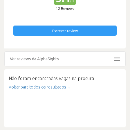
/5
12 Reviews
Escrever review
Ver reviews da AlphaSights
Toggle
navigat
Não foram encontradas vagas na procura
Voltar para todos os resultados →