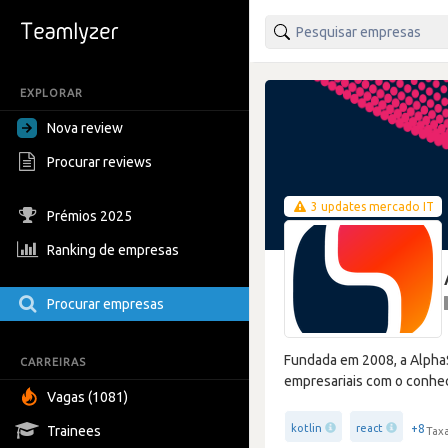
EXPLORAR
Nova review
Procurar reviews
3 updates mercado IT
Prémios 2025
Ranking de empresas
Procurar empresas
Fundada em 2008, a AlphaS
CARREIRAS
empresariais com o conhe
Vagas (1081)
+8
kotlin
react
Trainees
Taxa