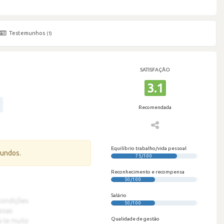
Testemunhos
(1)
SATISFAÇÃO
3.1
Recomendada
Equilíbrio trabalho/vida pessoal
gundos.
75/100
Reconhecimento e recompensa
50/100
Salário
50/100
Qualidade de gestão