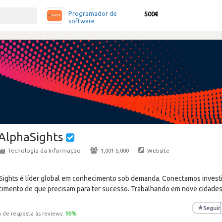
Programador de
500€
software
AlphaSights
Tecnologia da Informação
·
1,001-5,000
·
Website
ights é líder global em conhecimento sob demanda. Conectamos investi
cimento de que precisam para ter sucesso. Trabalhando em nove cidade
★
Seguir
 de resposta às reviews:
90
%