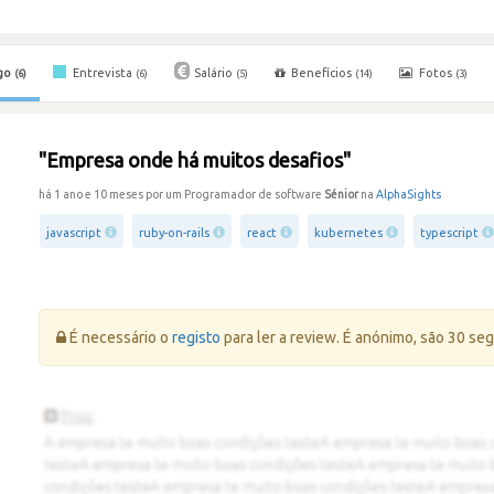
go
Entrevista
Salário
Benefícios
Fotos
(6)
(6)
(5)
(14)
(3)
"Empresa onde há muitos desafios"
há 1 ano e 10 meses por um Programador de software
Sénior
na
AlphaSights
javascript
ruby-on-rails
react
kubernetes
typescript
Erro:
É necessário o
registo
para ler a review. É anónimo, são 30 se