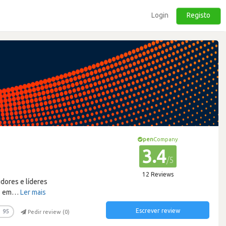
Login
Registo
pen
Company
3.4
/5
12 Reviews
dores e líderes
s em
…
Ler mais
Escrever review
95
Pedir review (
0
)