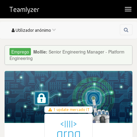
Togg
navi
Toggle
Utilizador anónimo
navigation
Mollie:
Senior Engineering Manager - Platform
Engineering
1 update mercado IT