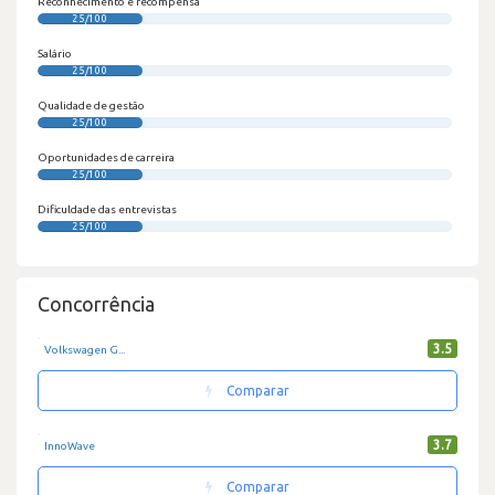
Reconhecimento e recompensa
25/100
Salário
25/100
Qualidade de gestão
25/100
Oportunidades de carreira
25/100
Dificuldade das entrevistas
25/100
Concorrência
3.5
Volkswagen G...
Comparar
3.7
InnoWave
Comparar