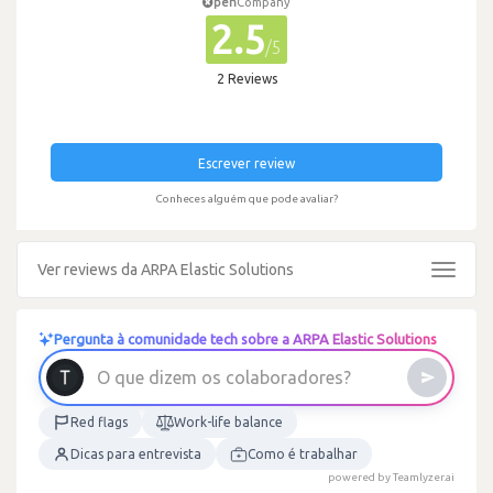
pen
Company
2.5
/5
2 Reviews
Escrever review
Conheces alguém que pode avaliar?
Ver reviews da ARPA Elastic Solutions
Toggle
navigat
Pergunta à comunidade tech sobre a ARPA Elastic Solutions
O
q
u
e
d
i
z
e
m
o
s
c
o
l
a
b
o
r
a
d
o
r
e
s
?
Red flags
Work-life balance
Dicas para entrevista
Como é trabalhar
powered by Teamlyzer.ai