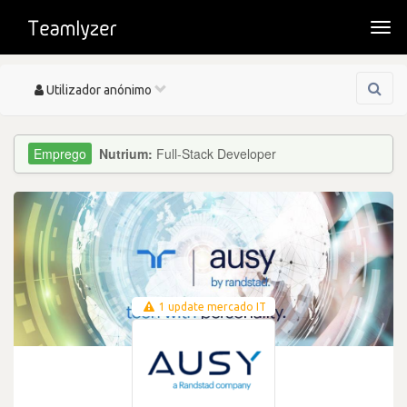
Togg
navi
Toggle
Utilizador anónimo
navigation
Nutrium:
Full-Stack Developer
1 update mercado IT