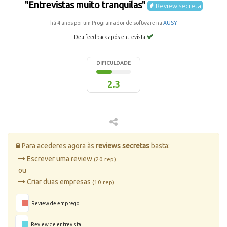
"Entrevistas muito tranquilas"
Review secreta
há 4 anos por um Programador de software na
AUSY
Deu feedback após entrevista
DIFICULDADE
2.3
Para acederes agora às
reviews secretas
basta:
Escrever uma review
(20 rep)
ou
Criar duas empresas
(10 rep)
Review de emprego
Review de entrevista