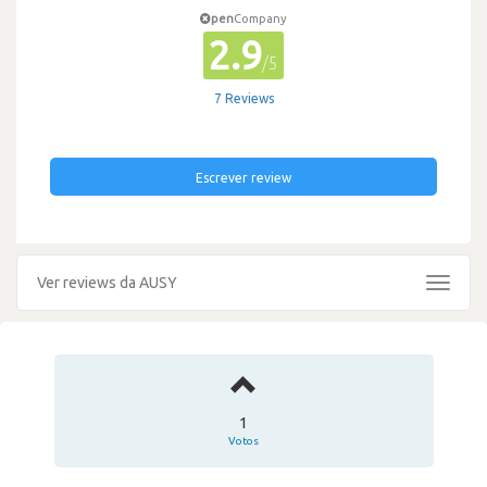
pen
Company
2.9
/5
7 Reviews
Escrever review
Ver reviews da AUSY
Toggle
navigat
1
Votos