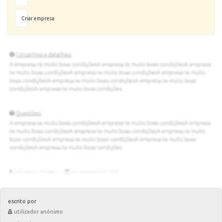
Criar empresa
escrito por
utilizador anónimo