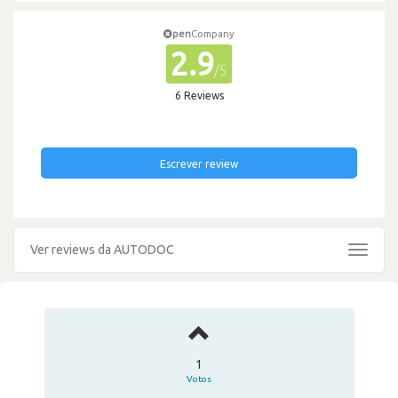
pen
Company
2.9
/5
6 Reviews
Escrever review
Ver reviews da AUTODOC
Toggle
navigat
1
Votos