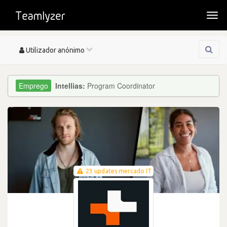
Togg
navi
Toggle
Utilizador anónimo
navigation
Intellias:
Program Coordinator
23 updates mercado IT