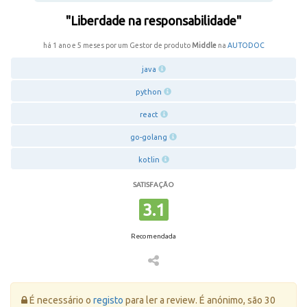
"Liberdade na responsabilidade"
há 1 ano e 5 meses por um Gestor de produto
Middle
na
AUTODOC
java
python
react
go-golang
kotlin
SATISFAÇÃO
3.1
Recomendada
Erro:
É necessário o
registo
para ler a review. É anónimo, são 30