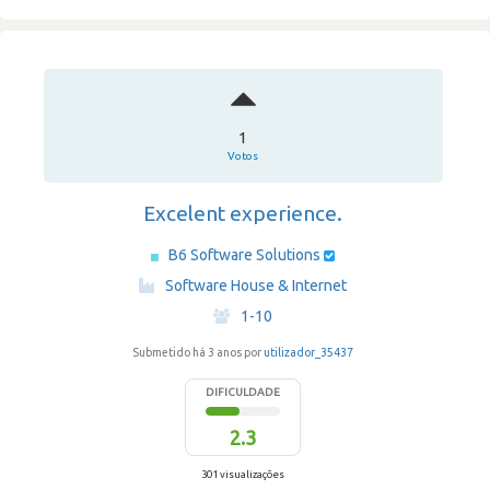
1
Votos
Excelent experience.
B6 Software Solutions
·
Software House & Internet
·
1-10
Submetido há 3 anos por
utilizador_35437
DIFICULDADE
2.3
301 visualizações