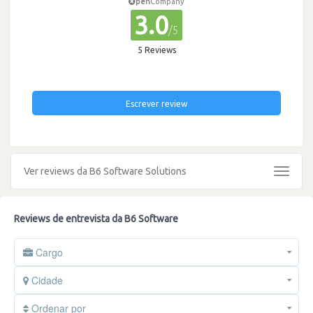
pen
Company
3.0
/5
5 Reviews
Escrever review
Ver reviews da B6 Software Solutions
Toggle
navigat
Reviews de entrevista da B6 Software
Cargo
Cidade
Ordenar por