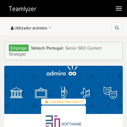
Togg
navi
Toggle
Utilizador anónimo
navigation
Valtech Portugal:
Senior SEO Content
Strategist
1 update mercado IT