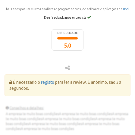
há 3 anos por um Outros analistas e programadores, de software e aplicações na
Bool
Deu feedback após entrevista
DIFICULDADE
5.0
Erro:
É necessário o
registo
para ler a review. É anónimo, são 30
segundos.