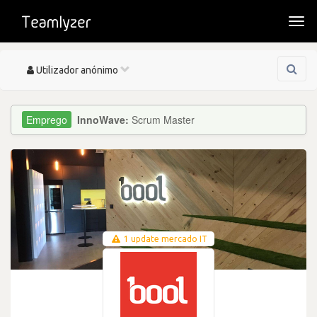
Togg
navi
Toggle
Utilizador anónimo
navigation
InnoWave:
Scrum Master
1 update mercado IT