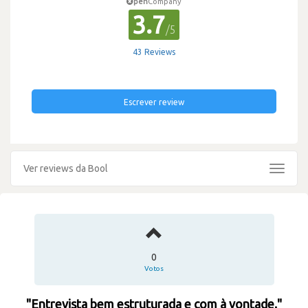
pen
Company
3.7
/5
43 Reviews
Escrever review
Ver reviews da Bool
Toggle
navigat
0
Votos
"Entrevista bem estruturada e com à vontade."