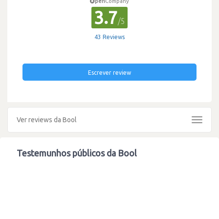
pen
Company
3.7
/5
43 Reviews
Escrever review
Ver reviews da Bool
Toggle
navigat
Testemunhos públicos da Bool