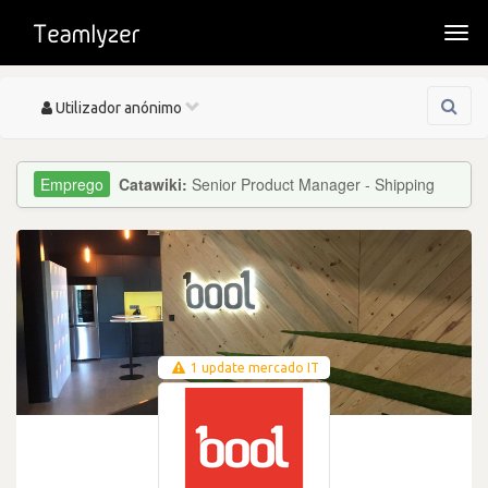
Togg
navi
Toggle
Utilizador anónimo
navigation
Catawiki:
Senior Product Manager - Shipping
1 update mercado IT