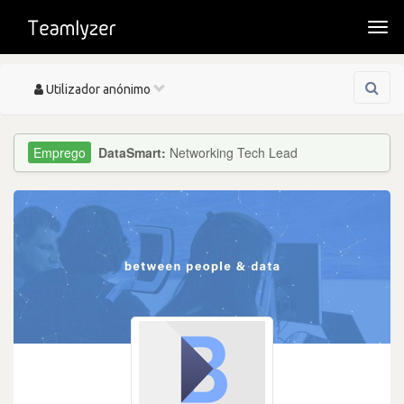
Togg
navi
Toggle
Utilizador anónimo
navigation
DataSmart:
Networking Tech Lead