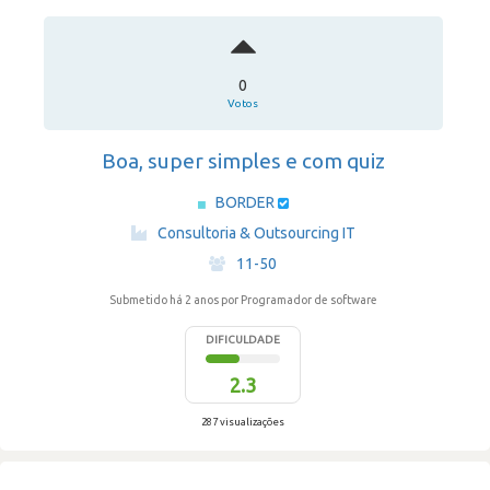
0
Votos
Boa, super simples e com quiz
BORDER
·
Consultoria & Outsourcing IT
·
11-50
Submetido há 2 anos
por Programador de software
DIFICULDADE
2.3
287 visualizações