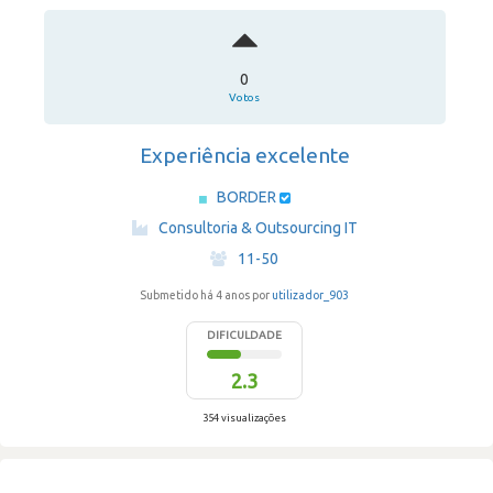
0
Votos
Experiência excelente
BORDER
·
Consultoria & Outsourcing IT
·
11-50
Submetido há 4 anos por
utilizador_903
DIFICULDADE
2.3
354 visualizações