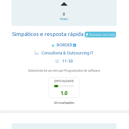
0
Votos
Simpáticos e resposta rápida
Review secreta
BORDER
·
Consultoria & Outsourcing IT
·
11-50
Submetido há um mês
por Programador de software
DIFICULDADE
1.0
32 visualizações