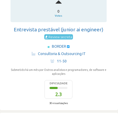
0
Votos
Entrevista prestável (junior ai engineer)
Review secreta
BORDER
·
Consultoria & Outsourcing IT
·
11-50
Submetido há um mês
por Outros analistas e programadores, de software e
aplicações
DIFICULDADE
2.3
30 visualizações