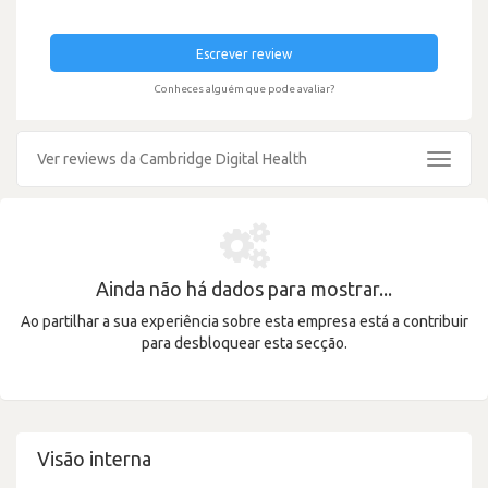
Escrever review
Conheces alguém que pode avaliar?
Ver reviews da Cambridge Digital Health
Toggle
navigat
Ainda não há dados para mostrar...
Ao partilhar a sua experiência sobre esta empresa está a contribuir
para desbloquear esta secção.
Visão interna