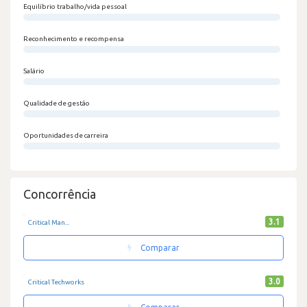
Equilíbrio trabalho/vida pessoal
0/100
Reconhecimento e recompensa
0/100
Salário
0/100
Qualidade de gestão
0/100
Oportunidades de carreira
0/100
Concorrência
3.1
Critical Man...
Comparar
3.0
Critical Techworks