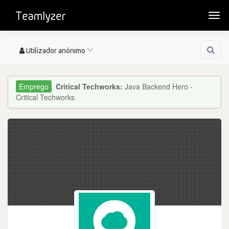
Togg
navi
Toggle
Utilizador anónimo
navigation
Critical Techworks:
Java Backend Hero -
Critical Techworks