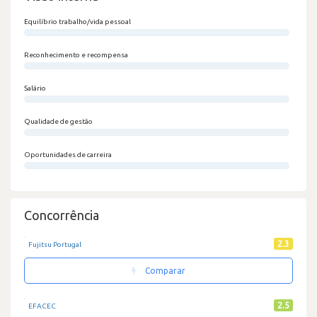
Equilíbrio trabalho/vida pessoal
0/100
Reconhecimento e recompensa
0/100
Salário
0/100
Qualidade de gestão
0/100
Oportunidades de carreira
0/100
Concorrência
2.3
Fujitsu Portugal
Comparar
2.5
EFACEC