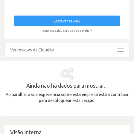
Escrever review
Conheces alguém que pode avaliar?
Ver reviews da Cloudity
Toggle
navigat
Ainda não há dados para mostrar...
Ao partilhar a sua experiência sobre esta empresa está a contribuir
para desbloquear esta secção.
Visão interna