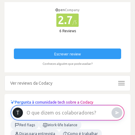
pen
Company
2.7
/5
6 Reviews
Escrever review
Conheces alguém que pode avaliar?
Ver reviews da Codacy
Toggle
navigat
Pergunta à comunidade tech sobre a Codacy
O
q
u
e
d
i
z
e
m
o
s
c
o
l
a
b
o
r
a
d
o
r
e
s
?
Red flags
Work-life balance
Dicas para entrevista
Como é trabalhar