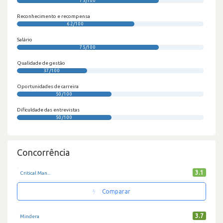
75/100
Reconhecimento e recompensa
62/100
Salário
75/100
Qualidade de gestão
37/100
Oportunidades de carreira
50/100
Dificuldade das entrevistas
50/100
Concorrência
3.1
Critical Man...
Comparar
3.7
Mindera