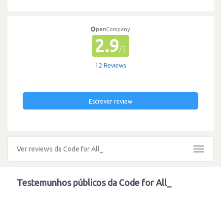
pen
Company
2.9
/5
12 Reviews
Escrever review
Ver reviews da Code for All_
Toggle
navigat
Testemunhos públicos da Code for All_