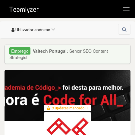
Togg
navi
Toggle
Utilizador anónimo
navigation
Valtech Portugal:
Senior SEO Content
Strategist
9 updates mercado IT