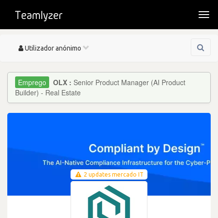
Togg
navi
Toggle
Utilizador anónimo
navigation
OLX :
Senior Product Manager (AI Product
Builder) - Real Estate
2 updates mercado IT