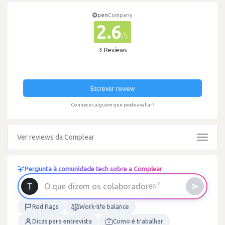
pen
Company
2.6
/5
3 Reviews
Escrever review
Conheces alguém que pode avaliar?
Ver reviews da Complear
Toggle
navigat
Pergunta à comunidade tech sobre a Complear
d
a
r
o
b
a
l
o
c
s
o
O
q
u
e
d
i
z
e
m
Red flags
Work-life balance
Dicas para entrevista
Como é trabalhar