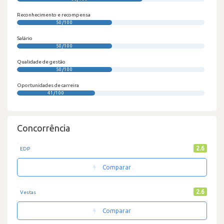
Reconhecimento e recompensa
50/100
Salário
50/100
Qualidade de gestão
50/100
Oportunidades de carreira
41/100
Concorrência
2.6
EDP
Comparar
2.6
Vestas
Comparar