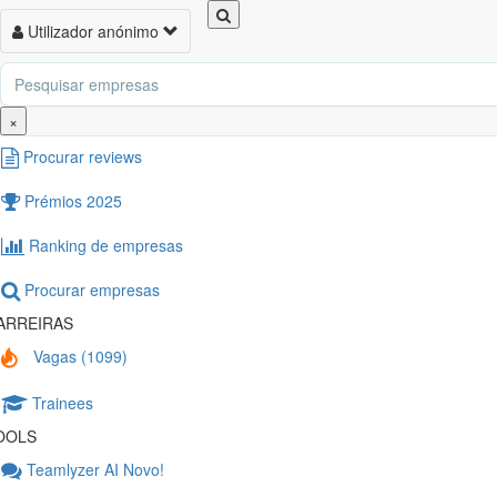
Toggle
Utilizador anónimo
Toggl
navigation
naviga
XPLORAR
Nova review
×
Procurar reviews
Prémios 2025
Ranking de empresas
Procurar empresas
ARREIRAS
Vagas (1099)
Trainees
OOLS
Teamlyzer AI
Novo!