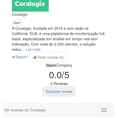
Coralogix
Gerir
A Coralogix, fundada em 2015 e com sede na
Califórnia, EUA, é uma plataforma de monitorização full-
stack, especializada em análise em tempo real sem
indexação. Com mais de 2.000 clientes, a solução
reduz
…
Ler mais
★
Seguir
1
Pedir review (
0
)
pen
Company
0.0
/5
0 Reviews
Escrever review
Ver reviews da Coralogix
Toggle
navigati