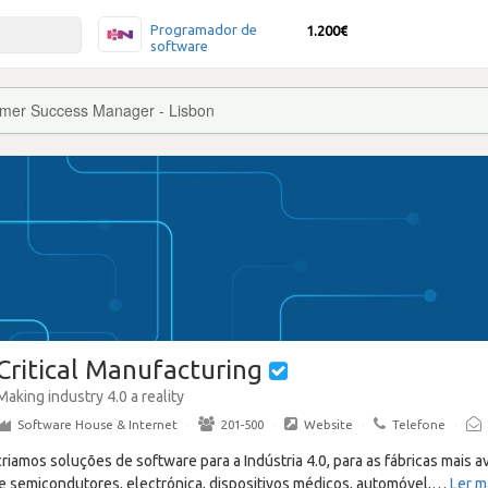
Programador de
1.200€
software
mer Success Manager - Lisbon
Critical Manufacturing
Making industry 4.0 a reality
Software House & Internet
·
201-500
·
Website
·
Telefone
·
criamos soluções de software para a Indústria 4.0, para as fábricas mais a
 semicondutores, electrónica, dispositivos médicos, automóvel,
…
Ler m