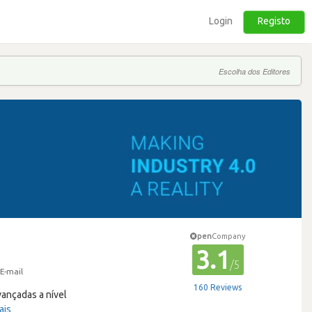
Login
Registo
Escolha dos Editores
pen
Company
3.1
/5
E-mail
160 Reviews
vançadas a nível
ais