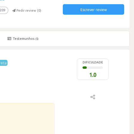
Escrever review
209
Pedir review (
0
)
Testemunhos
)
(5)
reta
DIFICULDADE
1.0