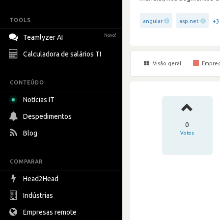
TOOLS
+3
angular
asp.net
Novo!
Teamlyzer AI
Calculadora de salários TI
Visão geral
Empre
CONTEÚDO
Notícias IT
Despedimentos
0
Blog
Votos
COMPARAR
Head2Head
Indústrias
Empresas remote