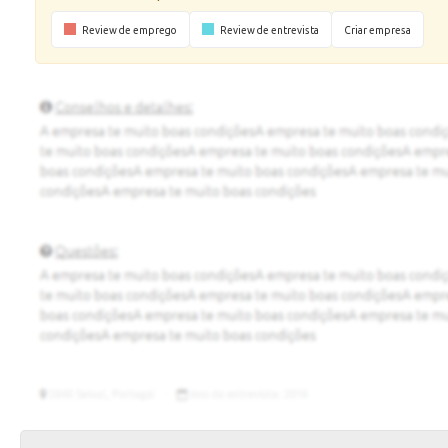
Review de emprego
Review de entrevista
Criar empresa