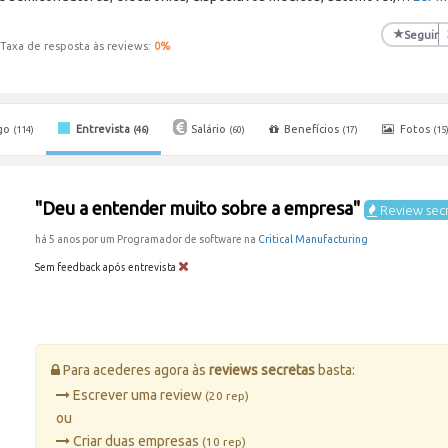
★
Seguir
Taxa de resposta às reviews:
0
%
go
Entrevista
Salário
Benefícios
Fotos
(114)
(46)
(60)
(17)
(15
"Deu a entender muito sobre a empresa"
Review sec
há 5 anos por um Programador de software na
Critical Manufacturing
Sem feedback após entrevista
Para acederes agora às
reviews secretas
basta:
Escrever uma review
(20 rep)
ou
Criar duas empresas
(10 rep)