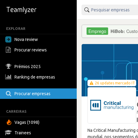
EXPLORAR
HiBob:
Custo
Nova review
Procurar reviews
Prémios 2025
Ranking de empresas
26 updates mercado IT
Procurar empresas
CARREIRAS
Vagas (1098)
Na Critical Manufacturing 
Trainees
mundial, nos segmentos de