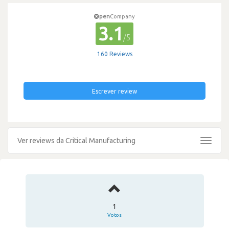
pen
Company
3.1
/5
160 Reviews
Escrever review
Ver reviews da Critical Manufacturing
Toggle
navigat
1
Votos