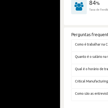
84
%
Taxa de feedb
Perguntas frequent
Como é trabalhar na C
Quanto é o salário na 
Qual é o horário de tr
Critical Manufacturin
Como são as entrevist