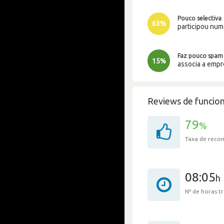
Pouco selectiva
63%
participou nu
Faz pouco spam
15%
associa a emp
Reviews de funcion
79
%
Taxa de rec
08:05
h
Nº de horas 