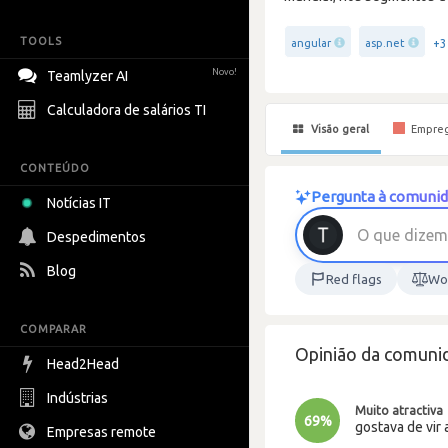
TOOLS
+3
angular
asp.net
Novo!
Teamlyzer AI
Calculadora de salários TI
Visão geral
Empre
CONTEÚDO
Pergunta à comunida
Notícias IT
O
q
u
e
d
i
z
e
m
Despedimentos
Blog
Red flags
Wor
COMPARAR
Opinião da comuni
Head2Head
Indústrias
Muito atractiva
69%
gostava de vir 
Empresas remote