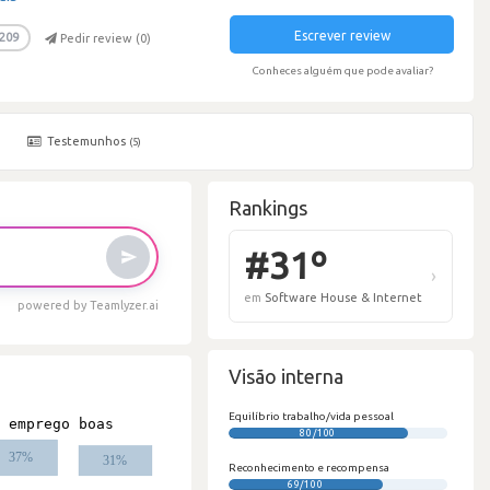
Escrever review
209
Pedir review (
0
)
Conheces alguém que pode avaliar?
Testemunhos
)
(5)
Rankings
powered by Teamlyzer.ai
Visão interna
#
Equilíbrio trabalho/vida pessoal
80/100
em
S
Reconhecimento e recompensa
69/100