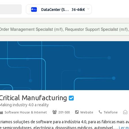
DataCenter (Switching/Routing) Sénior
36-44k€
Order Management Specialist (m/f), Requestor Support Specialist (m/f), 
Critical Manufacturing
Making industry 4.0 a reality
Software House & Internet
·
201-500
·
Website
·
Telefone
·
criamos soluções de software para a Indústria 4.0, para as fábricas mais a
 semicondutores, electrónica, dispositivos médicos, automóvel,
…
Ler m