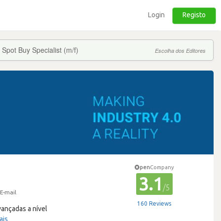
Login
Registo
Spot Buy Specialist (m/f)
Escolha dos Editores
pen
Company
3.1
/5
E-mail
160 Reviews
vançadas a nível
ais