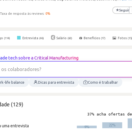
★
Seguir
Taxa de resposta às reviews:
0
%
go
Entrevista
Salário
Benefícios
Fotos
(114)
(46)
(60)
(17)
(15
de tech sobre a Critical Manufacturing
o
s
c
o
l
a
b
o
r
a
d
o
r
e
s
?
k-life balance
Dicas para entrevista
Como é trabalhar
dade (129)
a uma entrevista