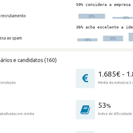
m recrutamento
resa ao spam
ários e candidatos (160)
1.685€ - 1
omendação
Média da indústria
2.
53
%
trabalhadas em média
Índice de dificuldade