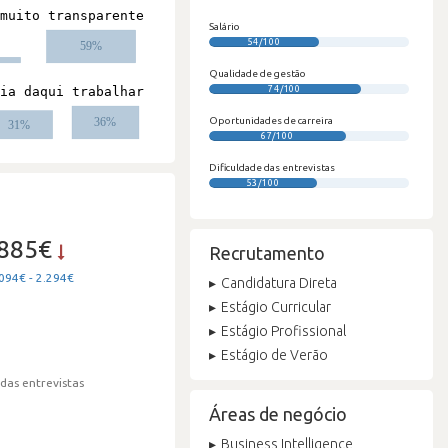
Salário
54/100
Qualidade de gestão
74/100
Oportunidades de carreira
67/100
Dificuldade das entrevistas
53/100
.885€
Recrutamento
094€ - 2.294€
Candidatura Direta
Estágio Curricular
Estágio Profissional
Estágio de Verão
 das entrevistas
Áreas de negócio
Business Intelligence