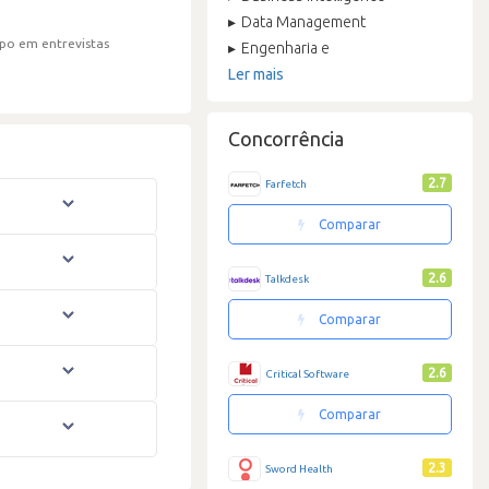
Data Management
po em entrevistas
Engenharia e
Ler mais
Concorrência
2.7
Farfetch
Comparar
2.6
Talkdesk
Comparar
2.6
Critical Software
Comparar
2.3
Sword Health