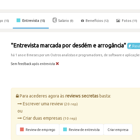
go
Entrevista
Salário
Benefícios
Fotos
(15)
(15)
(9)
(12)
(11)
"Entrevista marcada por desdém e arrogância"
Revi
há 1 ano e 8 meses por um Outros analistas e programadores, de software e aplicaçõe
Sem feedback após entrevista
Para acederes agora às
reviews secretas
basta:
Escrever uma review
(20 rep)
ou
Criar duas empresas
(10 rep)
Review de emprego
Review de entrevista
Criar empresa