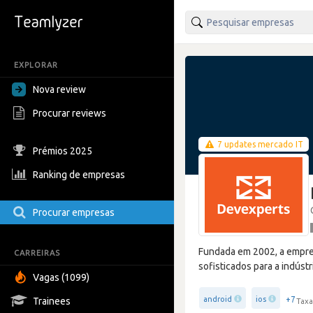
EXPLORAR
Nova review
Procurar reviews
7 updates mercado IT
Prémios 2025
Ranking de empresas
Procurar empresas
Fundada em 2002, a empre
CARREIRAS
sofisticados para a indús
Vagas (1099)
+7
android
ios
Trainees
Taxa