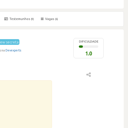
Testemunhos
Vagas
(9)
(6)
ew secreta
DIFICULDADE
s na
Devexperts
1.0