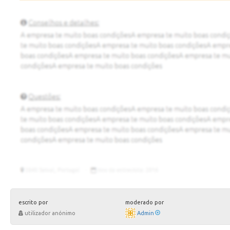
escrito por
moderado por
utilizador anónimo
Admin