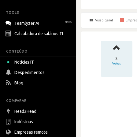
TOOLS
Visão geral
Empre
Novo!
Teamlyzer AI
Calculadora de salários TI
CONTEÚDO
2
Notícias IT
Votos
Despedimentos
Blog
COMPARAR
Head2Head
Indústrias
Empresas remote