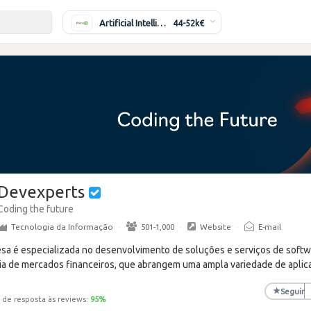
Artificial Intelligence Engineer
44-52k€
Devexperts
Coding the future
Tecnologia da Informação
·
501-1,000
·
Website
·
E-mail
sa é especializada no desenvolvimento de soluções e serviços de soft
tria de mercados financeiros, que abrangem uma ampla variedade de aplic
★
Seguir
 de resposta às reviews:
95
%