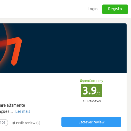
Login
Registo
pen
Company
3.9
/5
30 Reviews
ware altamente
ações,
…
Ler mais
Escrever review
106
Pedir review (
0
)