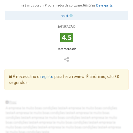
há 2 anos por um Programador de software
Júnior
na
Devexperts
react
SATISFAÇÃO
4.5
Recomendada
Erro:
É necessário o
registo
para ler a review. É anónimo, são 30
segundos.