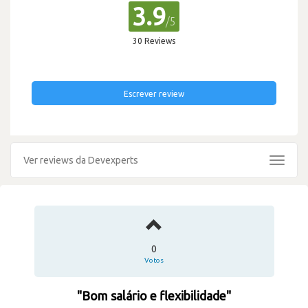
3.9
/5
30 Reviews
Escrever review
Ver reviews da Devexperts
Toggle
navigat
0
Votos
"Bom salário e flexibilidade"