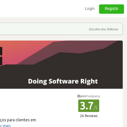
Login
Registo
Escolha dos Editores
pen
Company
3.7
/5
26 Reviews
ços para clientes em
r mais