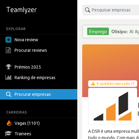
EXPLORAR
Olisipo:
AI A
Nova review
Procurar reviews
Prémios 2025
Ranking de empresas
9 updates mercado IT
Procurar empresas
CARREIRAS
Vagas (1101)
A DSR é uma empresa multi
Trainees
todo o mundo. Com mais de