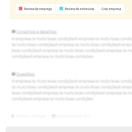
Review de emprego
Review de entrevista
Criar empresa