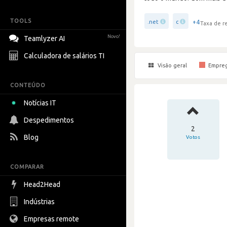
TOOLS
+4
.net
c
Taxa de r
Novo!
Teamlyzer AI
Calculadora de salários TI
Visão geral
Empre
CONTEÚDO
Notícias IT
Despedimentos
2
Blog
Votos
COMPARAR
Head2Head
Indústrias
Empresas remote