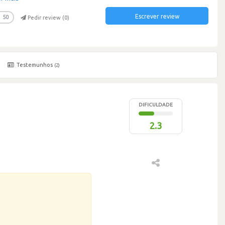
Escrever review
50
Pedir review (
0
)
Testemunhos
(2)
DIFICULDADE
2.3