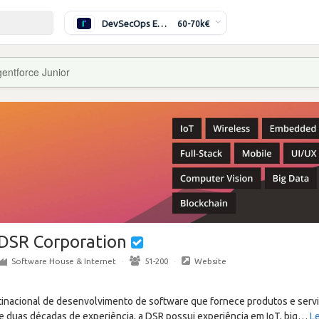
DevSecOps Engineer
60-70k€
gentforce Junior
DSR Corporation
Software House & Internet
·
51-200
·
Website
nacional de desenvolvimento de software que fornece produtos e servi
 duas décadas de experiência, a DSR possui experiência em IoT, big
…
Le