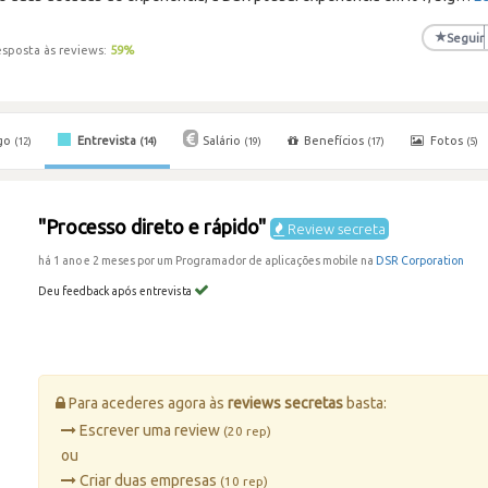
★
Seguir
esposta às reviews:
59
%
go
Entrevista
Salário
Benefícios
Fotos
(12)
(14)
(19)
(17)
(5)
"Processo direto e rápido"
Review secreta
há 1 ano e 2 meses por um Programador de aplicações mobile na
DSR Corporation
Deu feedback após entrevista
Para acederes agora às
reviews secretas
basta:
Escrever uma review
(20 rep)
ou
Criar duas empresas
(10 rep)