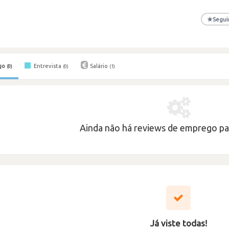
★
Segui
go
Entrevista
Salário
(0)
(0)
(1)
Ainda não há reviews de emprego par
Já viste todas!