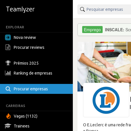
EXPLORAR
INSCALE:
Sc
Nova review
Procurar reviews
Prémios 2025
Ranking de empresas
Procurar empresas
CARREIRAS
Vagas (1132)
O E.Leclerc é uma rede fr
Trainees
e França.