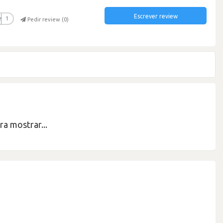
Escrever review
r
1
Pedir review (
0
)
a mostrar...