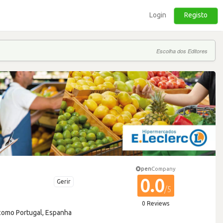
Login
Registo
Escolha dos Editores
pen
Company
0.0
Gerir
/5
0 Reviews
 como Portugal, Espanha