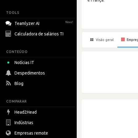
TOOLS
Novo!
Teamlyzer AI
Calculadora de salários TI
Visão geral
Empre
CONTEÚDO
Notícias IT
Despedimentos
Blog
COMPARAR
Head2Head
Indústrias
Empresas remote