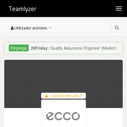
Togg
navi
Toggle
Utilizador anónimo
navigation
25Friday:
Quality Assurance Engineer (Medior)
1 update mercado IT