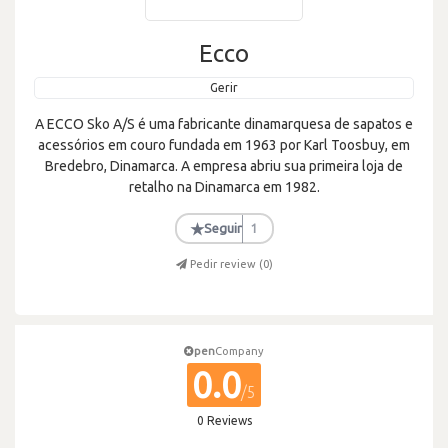
Ecco
Gerir
A ECCO Sko A/S é uma fabricante dinamarquesa de sapatos e
acessórios em couro fundada em 1963 por Karl Toosbuy, em
Bredebro, Dinamarca. A empresa abriu sua primeira loja de
retalho na Dinamarca em 1982.
★
Seguir
1
Pedir review (
0
)
pen
Company
0.0
/5
0 Reviews