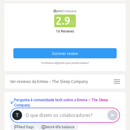
pen
Company
2.9
/5
16 Reviews
Escrever review
Conheces alguém que pode avaliar?
Ver reviews da Emma – The Sleep Company
Toggle
navigat
Pergunta à comunidade tech sobre a Emma – The Sleep
Company
O
q
u
e
d
i
z
e
m
o
s
c
o
l
a
b
o
r
a
d
o
r
e
s
?
Red flags
Work-life balance