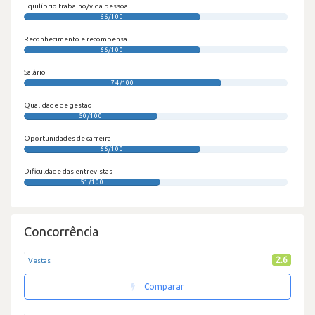
Equilíbrio trabalho/vida pessoal
66/100
Reconhecimento e recompensa
66/100
Salário
74/100
Qualidade de gestão
50/100
Oportunidades de carreira
66/100
Dificuldade das entrevistas
51/100
Concorrência
2.6
Vestas
Comparar