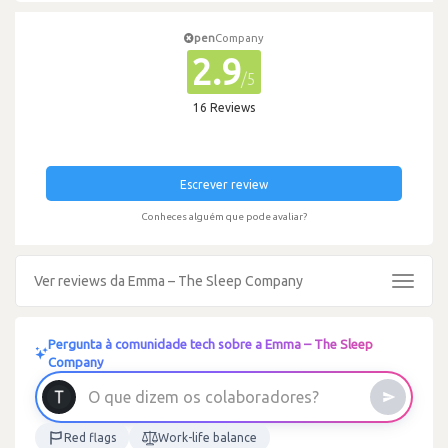
pen
Company
2.9
/5
16 Reviews
Escrever review
Conheces alguém que pode avaliar?
Ver reviews da Emma – The Sleep Company
Toggle
navigat
Pergunta à comunidade tech sobre a Emma – The Sleep
Company
O
q
u
e
d
i
z
e
m
o
s
c
o
l
a
b
o
r
a
d
o
r
e
s
?
Red flags
Work-life balance