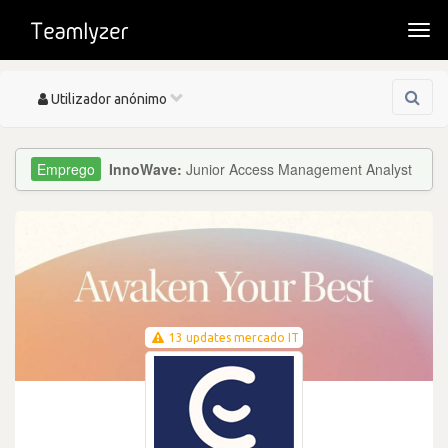
Togg
navi
Toggle
Utilizador anónimo
navigation
InnoWave:
Junior Access Management Analyst
13 updates mercado IT