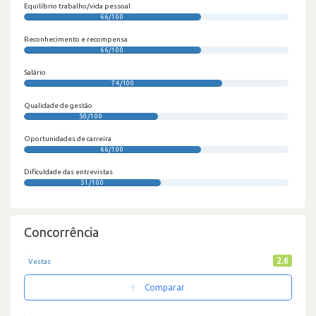
Equilíbrio trabalho/vida pessoal
66/100
Reconhecimento e recompensa
66/100
Salário
74/100
Qualidade de gestão
50/100
Oportunidades de carreira
66/100
Dificuldade das entrevistas
51/100
Concorrência
2.6
Vestas
Comparar