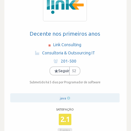
Decente nos primeiros anos
Link Consulting
·
Consultoria & Outsourcing IT
·
201-500
·
★
Seguir
52
Submetido há 5 dias
por Programador de software
java
SATISFAÇÃO
2.1
0 votos