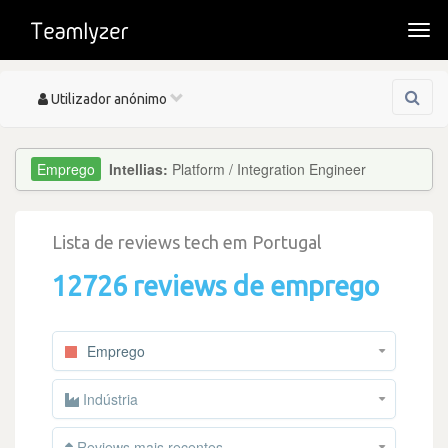
Togg
navi
Toggle
Utilizador anónimo
navigation
Intellias:
Platform / Integration Engineer
Lista de reviews tech em Portugal
12726 reviews de emprego
Emprego
Indústria
Reviews mais recentes