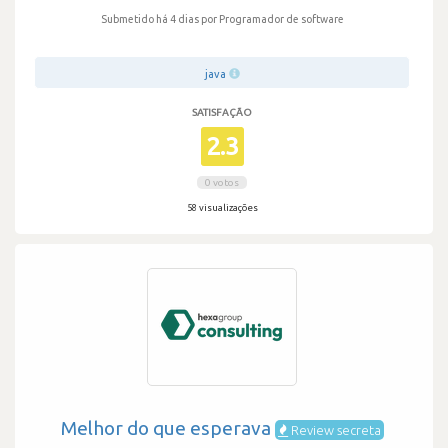
Submetido há 4 dias
por Programador de software
java
SATISFAÇÃO
2.3
0 votos
58 visualizações
Melhor do que esperava
Review secreta