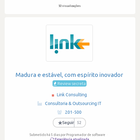
50 visualizações
Madura e estável, com espírito inovador
Review secreta
Link Consulting
·
Consultoria & Outsourcing IT
·
201-500
·
★
Seguir
52
Submetido há 5 dias
por Programador de software
·
Experiência atualizada