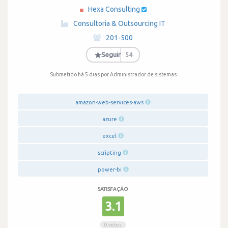
Hexa Consulting
·
Consultoria & Outsourcing IT
·
201-500
·
★
Seguir
54
Submetido há 5 dias
por Administrador de sistemas
amazon-web-services-aws
azure
excel
scripting
power-bi
SATISFAÇÃO
3.1
0 votos