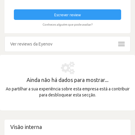
Escrever review
Conheces alguém que pode avaliar?
Ver reviews da Eyenov
Toggle
navigat
Ainda não há dados para mostrar...
Ao partilhar a sua experiência sobre esta empresa está a contribuir
para desbloquear esta secção.
Visão interna