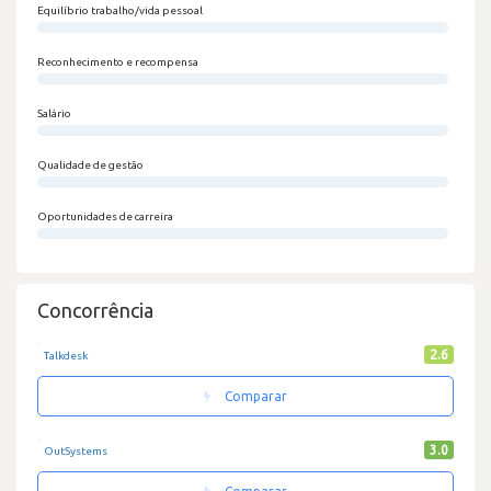
Equilíbrio trabalho/vida pessoal
0/100
Reconhecimento e recompensa
0/100
Salário
0/100
Qualidade de gestão
0/100
Oportunidades de carreira
0/100
Concorrência
2.6
Talkdesk
Comparar
3.0
OutSystems