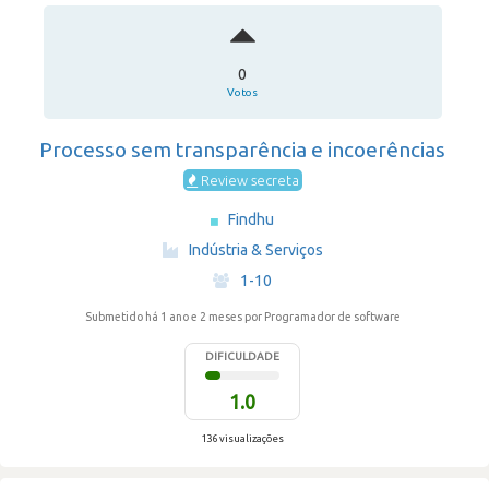
0
Votos
Processo sem transparência e incoerências
Review secreta
Findhu
·
Indústria & Serviços
·
1-10
Submetido há 1 ano e 2 meses
por Programador de software
DIFICULDADE
1.0
136 visualizações