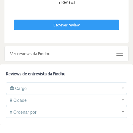
2 Reviews
Escrever review
Ver reviews da Findhu
Toggle
navigat
Reviews de entrevista da Findhu
Cargo
Cidade
Ordenar por